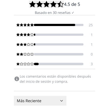
4.5
de 5
Basado en
30
reseñas
✓
25
1
1
0
3
Los comentarios están disponibles después
del inicio de sesión y compra.
Más Reciente