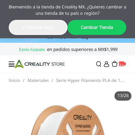
Bienvenido a la tienda de Creality MX. ¿Quieres cambiar a
✨ Ya llegó Pika
una tienda de tu país o región?
El escáner 3D de bolsillo con IA. Ahorra 10% hasta el 12
de agosto.
07
08
52
48
Continuar Aquí
Cambiar Tienda
Día
Hora
Min
Seg
Inicio
/
Materiales
/
Serie Hyper Filamento PLA de 1.75 mm, 1kg
Ofertas
13
/
26
Impresoras 3D
Combo
SPARKX🏆
Creality Regreso a
Flash Sale