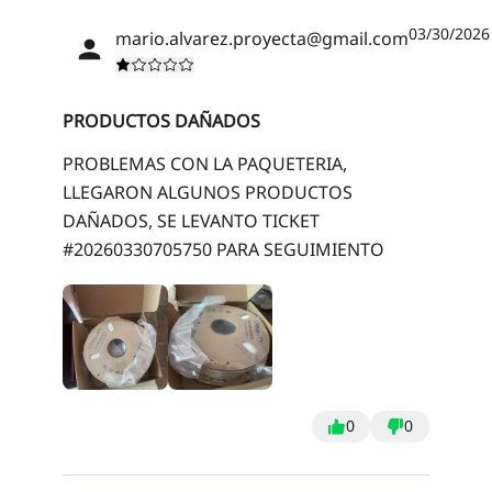
03/30/2026
mario.alvarez.proyecta@gmail.com
PRODUCTOS DAÑADOS
PROBLEMAS CON LA PAQUETERIA,
LLEGARON ALGUNOS PRODUCTOS
DAÑADOS, SE LEVANTO TICKET
#20260330705750 PARA SEGUIMIENTO
*
CALIFIQUE SU NIVEL DE SATISFACCIÓN CON ESTA
PÁGINA:
INSATISFECHO
SATISFECHO
0
0
1
2
3
4
5
6
7
8
9
10
*
RAZONES DE SU SATISFACCIÓN