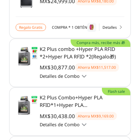
MX$24,999.00
Ahorra
MX$8,180.00
Regalo Gratis
COMPRA * 1 OBTÉN
Detalles
Compra más, recibe más 🎁
K2 Plus combo +Hyper PLA RFID
*2+Hyper PLA RFID *2(Regalo🎁)
MX$30,877.00
Ahorra
MX$11,517.00
Detalles de Combo
Flash sale
K2 Plus Combo+Hyper PLA
RFID*1+Hyper PLA
RFID*1（Regalo）🎁
MX$30,438.00
Ahorra
MX$9,169.00
Detalles de Combo