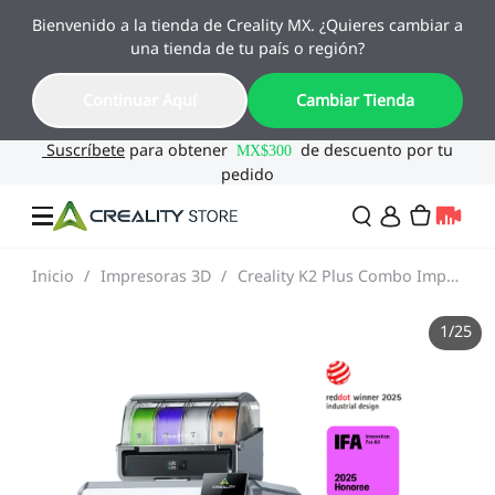
Bienvenido a la tienda de Creality MX. ¿Quieres cambiar a
🔥 Ofertas de Regreso a Clases
una tienda de tu país o región?
Hasta 55% OFF · Del 1 al 25 de agosto
19
00
03
39
Continuar Aquí
Cambiar Tienda
Día
Hora
Min
Seg
Inicio
/
Impresoras 3D
/
Creality K2 Plus Combo Impresora 3D
Ofertas
1
/
25
Impresoras 3D
Combo
SPARKX🏆
Creality Regreso a
Flash Sale
Clases
Serie Flagship🔥
Especial