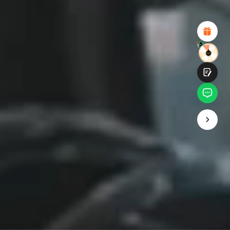
Diseño visual atractivo
Recomendaciones de productos adecuadas
Navegación y categorías claras
Contenido abundante
Carga rápida de la página
Interacción fluida en la página (al hacer clic)
Entregar