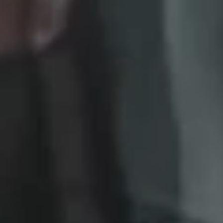
*
CALIFIQUE SU NIVEL DE SATISFACCIÓN CON ESTA
PÁGINA:
INSATISFECHO
SATISFECHO
1
2
3
4
5
6
7
8
9
10
*
RAZONES DE SU SATISFACCIÓN