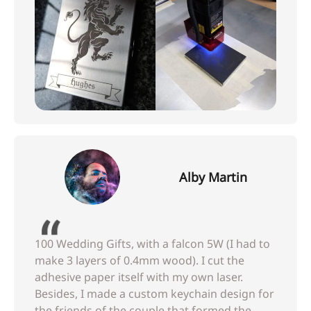
Alby Martin
100 Wedding Gifts, with a falcon 5W (I had to
make 3 layers of 0.4mm wood). I cut the
adhesive paper itself with my own laser.
Besides, I made a custom keychain design for
the friends of the couple that formed the