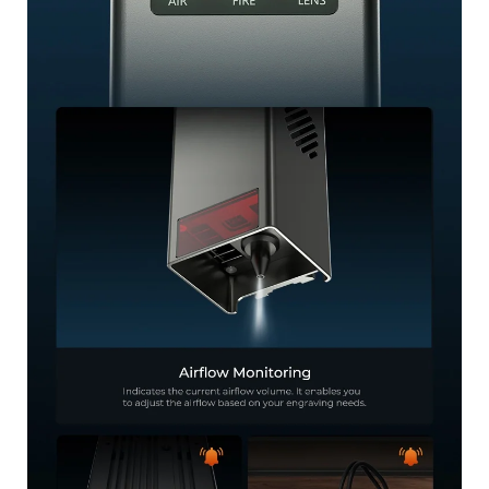
*
CALIFIQUE SU NIVEL DE SATISFACCIÓN CON ESTA
PÁGINA:
INSATISFECHO
SATISFECHO
1
2
3
4
5
6
7
8
9
10
*
RAZONES DE SU SATISFACCIÓN