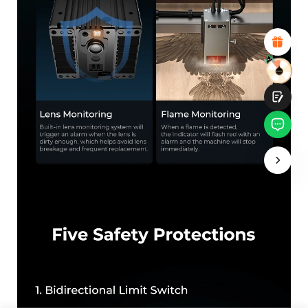
Diseño visual atractivo
Recomendaciones de productos adecuadas
Navegación y categorías claras
Contenido abundante
Carga rápida de la página
Interacción fluida en la página (al hacer clic)
Entregar