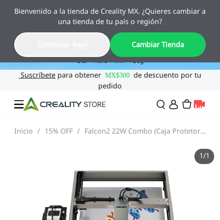
Bienvenido a la tienda de Creality MX. ¿Quieres cambiar a
✨ Ya llegó Pika
una tienda de tu país o región?
El escáner 3D de bolsillo con IA. Ahorra 10% hasta el 12
de agosto.
06
22
52
45
Continuar Aquí
Cambiar Tienda
Día
Hora
Min
Seg
Inicio
/
15% OFF
/
Falcon2 22W Combo (Caja Protetora+Rotary Kit Pro*1+Contrachapado Tilo 3mm*10+Panel de Honycomb*1)
Ofertas
1
/
1
Impresoras 3D
Combo
SPARKX🏆
Creality Regreso a
Flash Sale