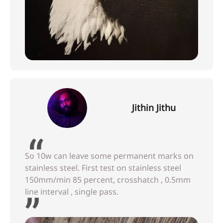
Jithin Jithu
So 10w can leave some permanent marks on
stainless steel. First test on stainless steel
150mm/min 85 percent, crosshatch , 0.5mm
line interval , single pass.