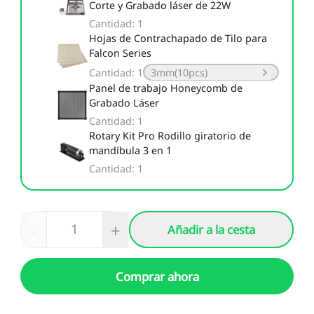
Corte y Grabado láser de 22W
Cantidad
:
1
Hojas de Contrachapado de Tilo para
Falcon Series
Cantidad
:
1
3mm(10pcs)
Panel de trabajo Honeycomb de
Grabado Láser
Cantidad
:
1
Rotary Kit Pro Rodillo giratorio de
mandíbula 3 en 1
Cantidad
:
1
-
+
Añadir a la cesta
Comprar ahora