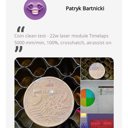
Patryk Bartnicki
Coin clean test - 22w laser module Timelaps
5000 mm/min, 100%, crosshatch, airassist on