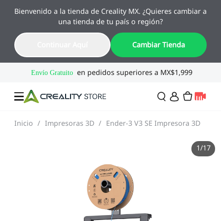
Bienvenido a la tienda de Creality MX. ¿Quieres cambiar a
🔥 Ofertas de Regreso a Clases
una tienda de tu país o región?
Hasta 55% OFF · Del 1 al 25 de agosto
18
21
48
41
Continuar Aquí
Cambiar Tienda
Día
Hora
Min
Seg
Inicio
/
Impresoras 3D
/
Ender-3 V3 SE Impresora 3D
Ofertas
1
/
17
Impresoras 3D
Combo
SPARKX🏆
Creality Regreso a
Flash Sale
Clases
Serie Flagship🔥
Especial