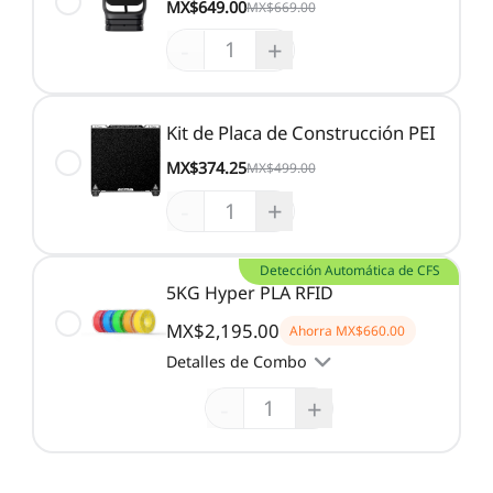
MX$649.00
MX$669.00
-
+
Kit de Placa de Construcción PEI
MX$374.25
MX$499.00
-
+
Detección Automática de CFS
5KG Hyper PLA RFID
MX$2,195.00
Ahorra
MX$660.00
Detalles de Combo
-
+