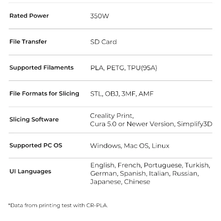
*
CALIFIQUE SU NIVEL DE SATISFACCIÓN CON ESTA
PÁGINA:
INSATISFECHO
SATISFECHO
1
2
3
4
5
6
7
8
9
10
*
RAZONES DE SU SATISFACCIÓN