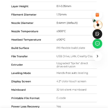
Diseño visual atractivo
Recomendaciones de productos adecuadas
Navegación y categorías claras
Contenido abundante
Carga rápida de la página
Interacción fluida en la página (al hacer clic)
Entregar