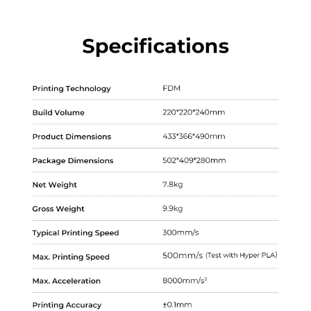
*
CALIFIQUE SU NIVEL DE SATISFACCIÓN CON ESTA
PÁGINA:
INSATISFECHO
SATISFECHO
1
2
3
4
5
6
7
8
9
10
*
RAZONES DE SU SATISFACCIÓN