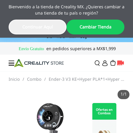
Bienvenido a la tienda de Creality MX. ¿Quieres cambiar a
✨ Ya llegó Pika
una tienda de tu país o región?
El escáner 3D de bolsillo con IA. Ahorra 10% hasta el 12
de agosto.
06
15
42
52
Continuar Aquí
Cambiar Tienda
Día
Hora
Min
Seg
Inicio
/
Combo
/
Ender-3 V3 KE+Hyper PLA*1+Hyper PLA*1(Gratis)🎁
Ofertas
1
/
1
Impresoras 3D
Combo
SPARKX🏆
Creality Regreso a
Flash Sale