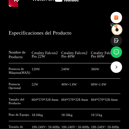
Diseño visual atractivo
Recomendaciones de productos adecuadas
Navegación y categorías claras
Contenido abundante
Carga rápida de la página
Interacción fluida en la página (al hacer clic)
Especificaciones del Producto
Nombre de
Creality Falcon2
Creality Falcon2
Creality Falcon2
Pro 22W
Pro 40W
Pro 60W
Producto
Potencia de
120W
240W
360W
Entregar
Máquina(MAX)
Potencia
22W
40W+1.6W
60W+1.6W
Opcional
Tamaño del
664*570*328.4mm
664*570*328.4mm
664*570*328.4mm
Producto
Peso de Equipo
18.04kg
18.56kg
19.51kg
Tensión de
100-240V~ 50-60Hz
100-240V~ 50-60Hz
100-240V~ 50-60Hz