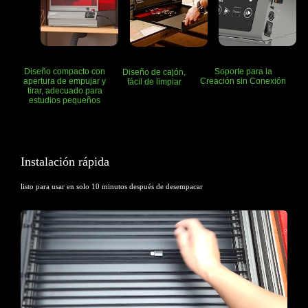
Diseño compacto con
Soporte para la
Diseño de cajón,
apertura
de empujar y
Creación sin Conexión
fácil de limpiar
tirar,
adecuado para
estudios pequeños
Instalación rápida
listo para usar en solo 10 minutos después de desempacar