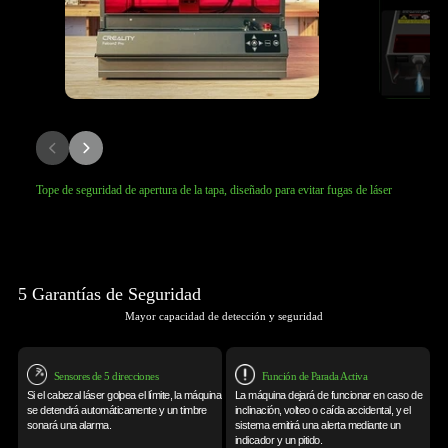
Tope de seguridad de apertura de la tapa, diseñado para evitar fugas de láser
5 Garantías de Seguridad
Mayor capacidad de detección y seguridad
Sensores de 5 direcciones
Función de Parada Activa
Si el cabezal láser golpea el límite, la máquina
La máquina dejará de funcionar en caso de
se detendrá automáticamente y un timbre
inclinación,
volteo o caída accidental, y el
sonará
una alarma.
sistema emitirá una
alerta mediante un
indicador y un pitido.