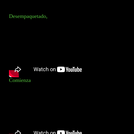
Desempaquetado,
Comienza
*
CALIFIQUE SU NIVEL DE SATISFACCIÓN CON ESTA
PÁGINA:
INSATISFECHO
SATISFECHO
1
2
3
4
5
6
7
8
9
10
*
RAZONES DE SU SATISFACCIÓN