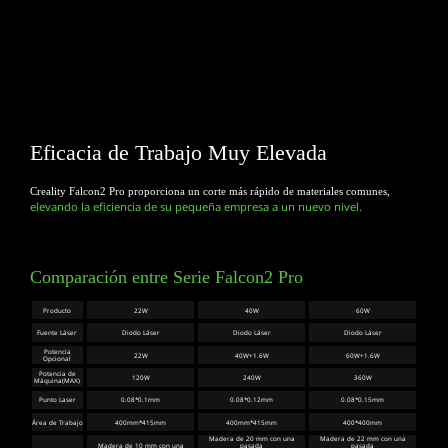
Eficacia de Trabajo Muy Elevada
Creality Falcon2 Pro proporciona un corte más rápido de materiales comunes,
elevando la eficiencia de su pequeña empresa a un nuevo nivel.
Comparación entre Serie Falcon2 Pro
Producto
22W
40W
60W
Fuente Láser
Diodo Láser
Diodo Láser
Diodo Láser
Potencia
22W
40W+1.6W
60W+1.6W
Opcional
Potencia de
120W
240W
360W
Máquina(MAX)
Punto Laser
0.08*0.1mm
0.08*0.12mm
0.08*0.15mm
Área de Trabajo
400mm*415mm
400mm*415mm
400*400mm
Madera de 20 mm con una
Madera de 22 mm con una
Madera de 10 mm con una
pasada
pasada