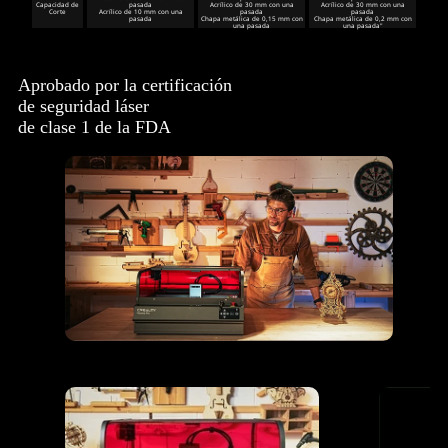
Capacidad de
pasada
Acrílico de 30 mm con una
Acrílico de 30 mm con una
Corte
Acrílico de 10 mm con una
pasada
pasada
pasada
Chapa metálica de 0,15 mm con
Chapa metálica de 0,2 mm con
una pasada
una pasada"
Aprobado por la certificación
de seguridad láser
de clase 1 de la FDA