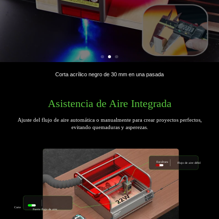
Corta chapa de acero inoxidable de 0,2 mm en una pasada
Corta chapa de acero inoxidable de 0,2 mm en una pasada
Corta de tabla de madera de 22mm en una pasada
Corta de tabla de madera de 22mm en una pasada
Corta acrílico negro de 30 mm en una pasada
Asistencia de Aire Integrada
Ajuste del flujo de aire automática o manualmente para crear proyectos
perfectos,
evitando quemaduras y asperezas.
Escultura
Flujo de aire débil
Corte
Fuerte flujo de aire