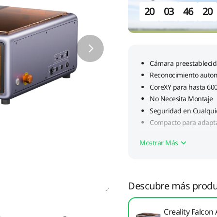
20
03
46
18
Mostrar Más
Descubre más produ
Creality Falcon