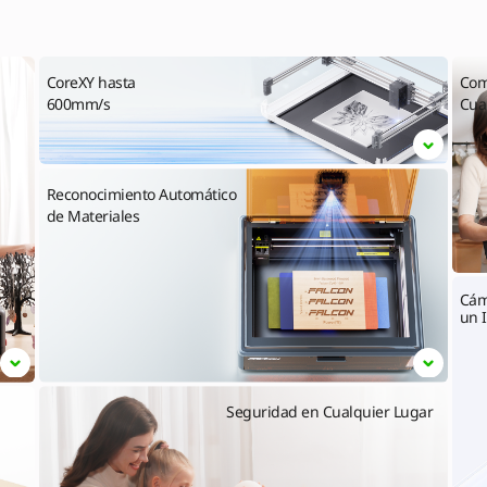
l
CoreXY hasta
Com
600mm/s
Cua
Reconocimiento Automático
de Materiales
Cám
un I
Seguridad en Cualquier Lugar