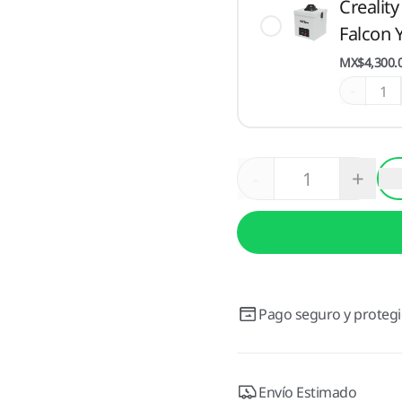
Crealit
Falcon
MX$4,300.
-
-
+
Pago seguro y proteg
Envío Estimado