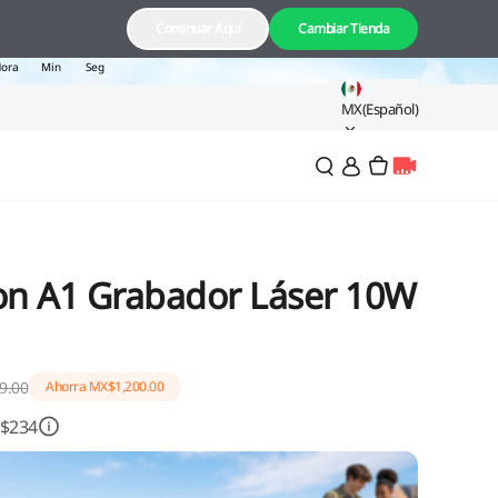
11
46
17
Continuar Aquí
Cambiar Tienda
ora
Min
Seg
MX(Español)
con A1 Grabador Láser 10W
9.00
Ahorra
MX$1,200.00
 $234