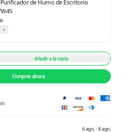
y Purificador de Humo de Escritorio
 YW45
00
+
Añadir a la cesta
Comprar ahora
ido
6 ago. - 8 ago.