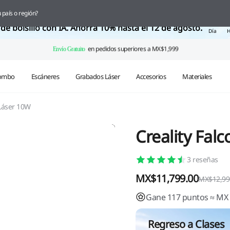
✨ Ya llegó Pika
 país o región?
07
de bolsillo con IA. Ahorra 10% hasta el 12 de agosto.
Día
H
ombo
Escáneres
Grabados Láser
Accesorios
Materiales
 Láser 10W
Creality Fal
3
reseñas
MX$11,799.00
MX$12,99
Gane 117 puntos ≈ MX
Regreso a Clases