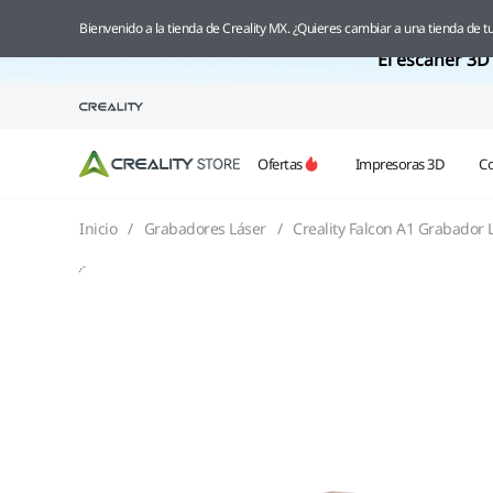
Bienvenido a la tienda de Creality MX. ¿Quieres cambiar a una tienda de tu
El escáner 3D 
Ofertas
Impresoras 3D
C
Inicio
/
Grabadores Láser
/
Creality Falcon A1 Grabador