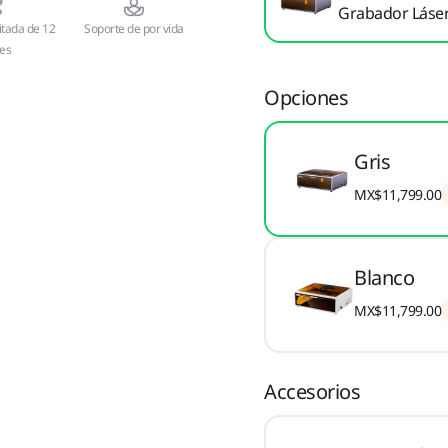
Grabador Láse
itada de 12
Soporte de por vida
es
Opciones
Gris
MX$11,799.00
Blanco
MX$11,799.00
Accesorios