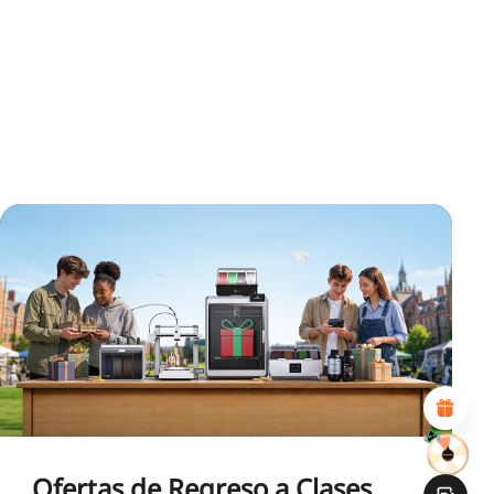
*
CALIFIQUE SU NIVEL DE SATISFACCIÓN CON ESTA
PÁGINA:
INSATISFECHO
SATISFECHO
1
2
3
4
5
6
7
8
9
10
*
RAZONES DE SU SATISFACCIÓN
Diseño visual atractivo
Recomendaciones de productos adecuadas
Navegación y categorías claras
Contenido abundante
Carga rápida de la página
Interacción fluida en la página (al hacer clic)
Ofertas de Regreso a Clases