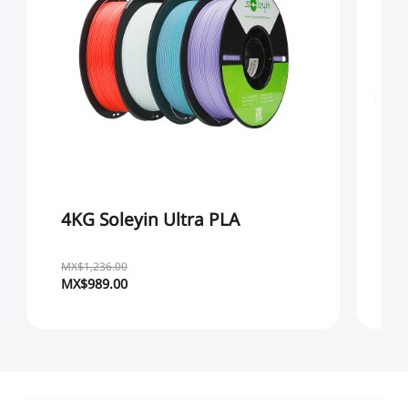
4KG Soleyin Ultra PLA
4
MX$1,236.00
MX
MX$989.00
MX