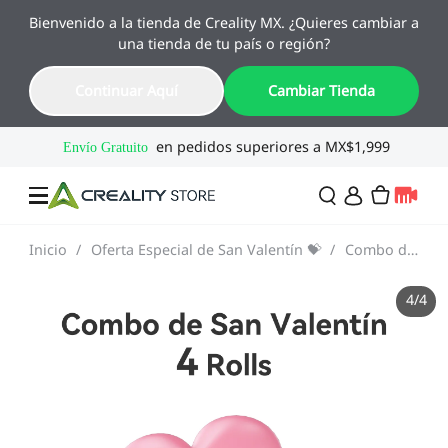
Bienvenido a la tienda de Creality MX. ¿Quieres cambiar a
🔥 Ofertas de Regreso a Clases
una tienda de tu país o región?
Hasta 55% OFF · Del 1 al 25 de agosto
16
22
22
41
Continuar Aquí
Cambiar Tienda
Día
Hora
Min
Seg
Inicio
/
Oferta Especial de San Valentín 💝
/
Combo de San Valentín - 2/4/6 Rollos
Ofertas
4
/
4
Impresoras 3D
Combo
SPARKX🏆
Creality Regreso a
Flash Sale
Clases
Serie Flagship🔥
Especial