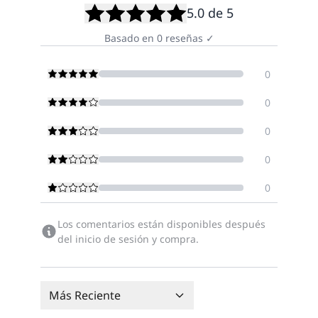
5.0
de 5
Basado en
0
reseñas
✓
0
0
0
0
0
Los comentarios están disponibles después
del inicio de sesión y compra.
Más Reciente