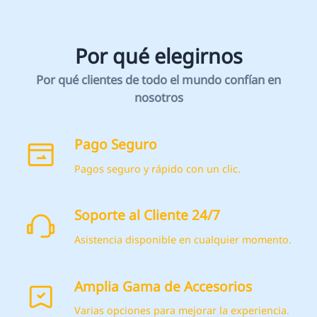
Pago Seguro
Pagos seguro y rápido con un clic.
Soporte al Cliente 24/7
*
CALIFIQUE SU NIVEL DE SATISFACCIÓN CON ESTA
Asistencia disponible en cualquier momento.
PÁGINA:
INSATISFECHO
SATISFECHO
1
2
3
4
5
6
7
8
9
10
Amplia Gama de Accesorios
*
RAZONES DE SU SATISFACCIÓN
Varias opciones para mejorar la experiencia.