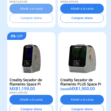
MX$7,639.00
MX$5,999.00
Añadir a la cesta
Añadir a la cesta
Comprar ahora
Comprar ahora
8%
OFF
Creality Secador de
Creality Secador de
filamento Space Pi
filamento PLUS Space Pi
MX$
1,199.00
MX$
1,900.00
Desde
MX$1,299.00
Añadir a la cesta
Añadir a la cesta
Comprar ahora
Comprar ahora