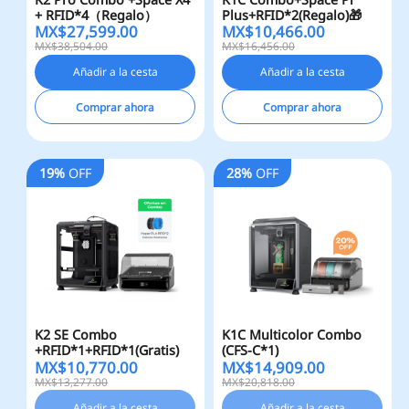
+ RFID*4（Regalo）
Plus+RFID*2(Regalo)🎁
MX$
27,599.00
MX$
10,466.00
MX$38,504.00
MX$16,456.00
Añadir a la cesta
Añadir a la cesta
Comprar ahora
Comprar ahora
19%
OFF
28%
OFF
K2 SE Combo
K1C Multicolor Combo
+RFID*1+RFID*1(Gratis)
(CFS-C*1)
MX$
10,770.00
MX$
14,909.00
MX$13,277.00
MX$20,818.00
Añadir a la cesta
Añadir a la cesta