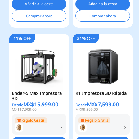
Añadir a la cesta
Añadir a la cesta
Comprar ahora
Comprar ahora
11%
OFF
21%
OFF
Ender-5 Max Impresora
K1 Impresora 3D Rápida
3D
MX$
15,999.00
MX$
7,599.00
Desde
Desde
MX$17,909.00
MX$9,599.00
Regalo Gratis
Regalo Gratis