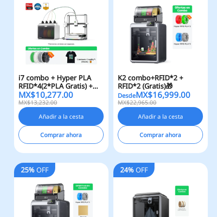
i7 combo + Hyper PLA
K2 combo+RFID*2 +
RFID*4(2*PLA Gratis) +
RFID*2 (Gratis)🎁
MX$
10,277.00
MX$
16,999.00
Camiseta Creality(Gratis)
Desde
🎁
MX$13,232.00
MX$22,965.00
Añadir a la cesta
Añadir a la cesta
Comprar ahora
Comprar ahora
25%
OFF
24%
OFF