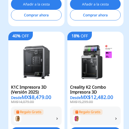
Añadir a la cesta
Añadir a la cesta
Comprar ahora
Comprar ahora
40%
OFF
18%
OFF
K1C Impresora 3D
Creality K2 Combo
(Versión 2025)
Impresora 3D
MX$
8,479.00
MX$
12,482.00
Desde
Desde
MX$14,079.00
MX$15,299.00
Regalo Gratis
Regalo Gratis