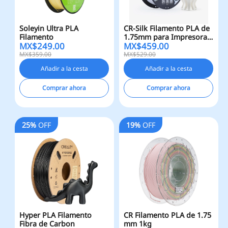
Soleyin Ultra PLA
CR-Silk Filamento PLA de
Filamento
1.75mm para Impresora
MX$
249.00
MX$
459.00
3D, 1kg
MX$359.00
MX$529.00
Añadir a la cesta
Añadir a la cesta
Comprar ahora
Comprar ahora
25%
OFF
19%
OFF
Hyper PLA Filamento
CR Filamento PLA de 1.75
Fibra de Carbon
mm 1kg