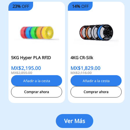
23%
OFF
14%
OFF
5KG Hyper PLA RFID
4KG CR-Silk
MX$
2,195.00
MX$
1,829.00
MX$2,855.00
MX$2,116.00
Añadir a la cesta
Añadir a la cesta
Comprar ahora
Comprar ahora
Ver Más