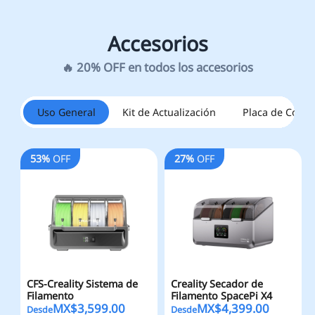
Uso General
Kit de Actualización
Placa de Const
53%
OFF
27%
OFF
CFS-Creality Sistema de
Creality Secador de
Filamento
Filamento SpacePi X4
MX$
3,599.00
MX$
4,399.00
Desde
Desde