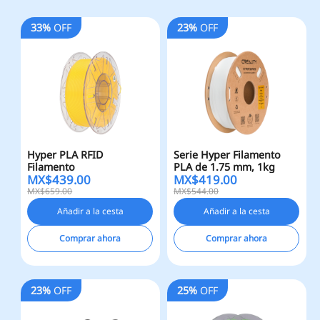
33%
OFF
23%
OFF
Hyper PLA RFID
Serie Hyper Filamento
Filamento
PLA de 1.75 mm, 1kg
MX$
439.00
MX$
419.00
MX$659.00
MX$544.00
Añadir a la cesta
Añadir a la cesta
Comprar ahora
Comprar ahora
23%
OFF
25%
OFF