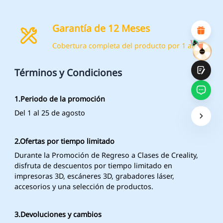
Diseño visual atractivo
Recomendaciones de productos adecuadas
Navegación y categorías claras
Garantía de 12 Meses
Contenido abundante
Carga rápida de la página
Cobertura completa del producto por 1 año.
Interacción fluida en la página (al hacer clic)
Términos y Condiciones
Entregar