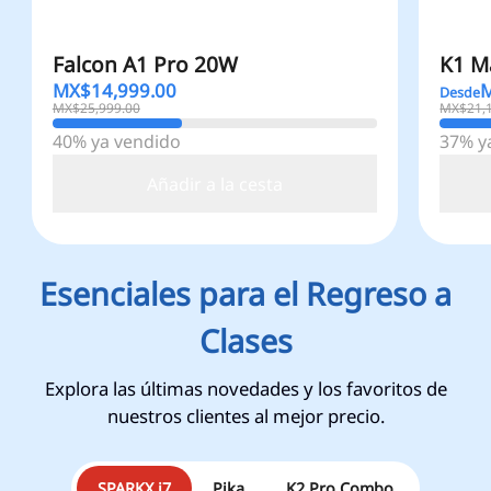
Falcon A1 Pro 20W
K1 M
MX$
14,999.00
Desde
MX$25,999.00
MX$21,
40% ya vendido
37% y
Añadir a la cesta
Esenciales para el Regreso a
Clases
Explora las últimas novedades y los favoritos de
nuestros clientes al mejor precio.
SPARKX i7
Pika
K2 Pro Combo