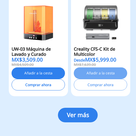
UW-03 Máquina de
Creality CFS-C Kit de
Lavado y Curado
Multicolor
MX$
3,509.00
MX$
5,999.00
Desde
MX$4,509.00
MX$7,639.00
Añadir a la cesta
Añadir a la cesta
Comprar ahora
Comprar ahora
Ver más