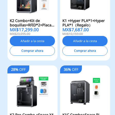
K2 Combo+Kit de
K1 +Hyper PLA*1+Hyper
boquillas+RFID*2+Placa
PLA*1（Regalo）
MX$
17,299.00
MX$
7,687.00
de Construcción(Regalo)
MX$23,095.00
MX$10,159.00
Añadir a la cesta
Añadir a la cesta
Comprar ahora
Comprar ahora
28%
OFF
36%
OFF
K2 Pro Combo +Space X4
K1C Combo+Space Pi