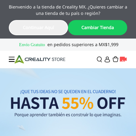
Bienvenido a la tienda de Creality MX. ¿Quieres cambiar a
🔥 Ofertas de Regreso a Clases
una tienda de tu país o región?
Hasta 55% OFF · Del 1 al 25 de agosto
15
18
37
25
Continuar Aquí
Cambiar Tienda
Día
Hora
Min
Seg
Ofertas
Impresoras 3D
Combo
SPARKX🏆
Creality Regreso a
Flash Sale
Clases
Serie Flagship🔥
Especial