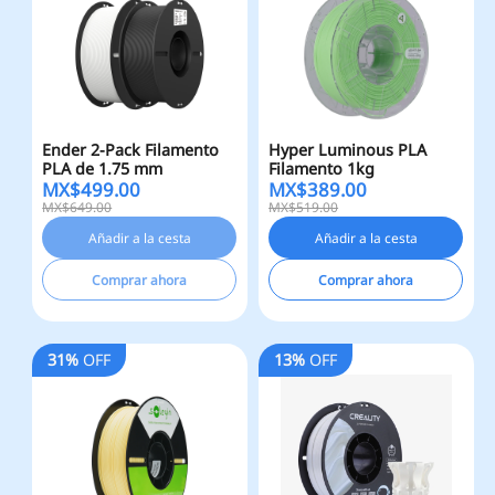
Ender 2-Pack Filamento
Hyper Luminous PLA
PLA de 1.75 mm
Filamento 1kg
MX$
499.00
MX$
389.00
MX$649.00
MX$519.00
Añadir a la cesta
Añadir a la cesta
Comprar ahora
Comprar ahora
31%
OFF
13%
OFF