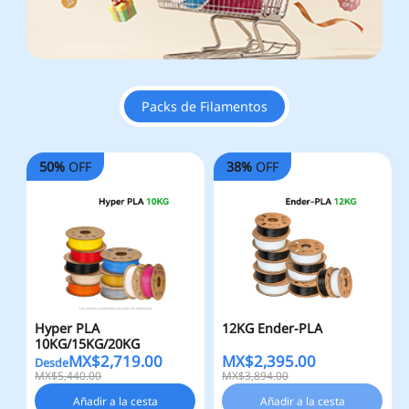
Packs de Filamentos
50%
OFF
38%
OFF
Hyper PLA
12KG Ender-PLA
10KG/15KG/20KG
MX$
2,719.00
MX$
2,395.00
Desde
MX$5,440.00
MX$3,894.00
Añadir a la cesta
Añadir a la cesta