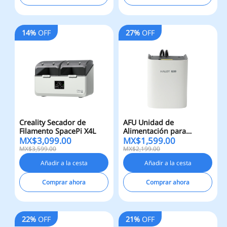
14%
OFF
27%
OFF
Creality Secador de
AFU Unidad de
Filamento SpacePi X4L
Alimentación para
MX$
3,099.00
MX$
1,599.00
HALOT-X1
MX$3,599.00
MX$2,199.00
Añadir a la cesta
Añadir a la cesta
Comprar ahora
Comprar ahora
22%
OFF
21%
OFF