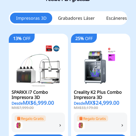
Impresoras 3D
Grabadores Láser
Escáneres
13%
OFF
25%
OFF
SPARKX i7 Combo
Creality K2 Plus Combo
Impresora 3D
Impresora 3D
MX$
6,999.00
MX$
24,999.00
Desde
Desde
MX$7,999.00
MX$33,179.00
Regalo Gratis
Regalo Gratis